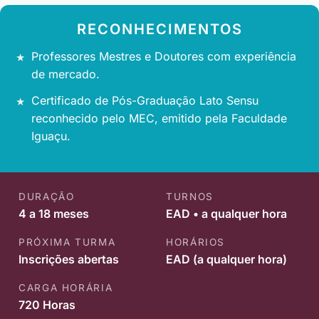
RECONHECIMENTOS
Professores Mestres e Doutores com experiência
de mercado.
Certificado de Pós-Graduação Lato Sensu
reconhecido pelo MEC, emitido pela Faculdade
Iguaçu.
DURAÇÃO
TURNOS
4 a 18 meses
EAD • a qualquer hora
PRÓXIMA TURMA
HORÁRIOS
Inscrições abertas
EAD (a qualquer hora)
CARGA HORÁRIA
720 Horas