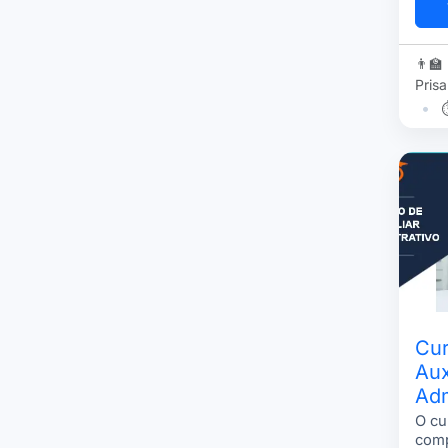
tecn
como
artifi
👨‍🏫
Prisa
•
Cur
Aux
Adm
O cu
com