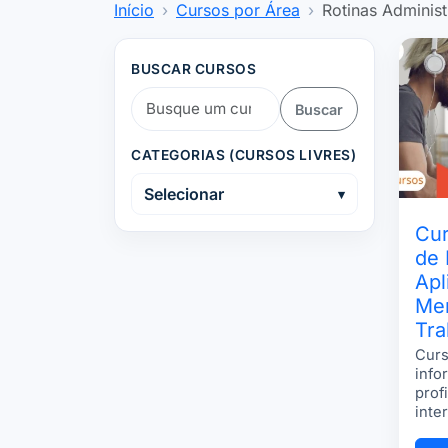
Início
Cursos por Área
Rotinas Administ
BUSCAR CURSOS
Buscar
CATEGORIAS (CURSOS LIVRES)
Selecionar
Cu
de 
Apl
Me
Tra
Curs
info
profi
inte
digi