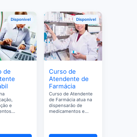
Disponível
Disponível
o de
Curso de
tente
Atendente de
bil
Farmácia
 na
Curso de Atendente
icação,
de Farmácia atua na
ação e
dispensarão de
entos
medicamentos e
iros.
correlatos, em
farmácias públicas e
privadas.