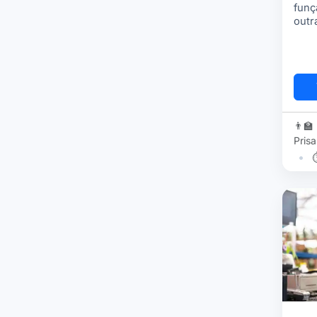
funç
outr
do t
admi
👨‍🏫
Prisa
•