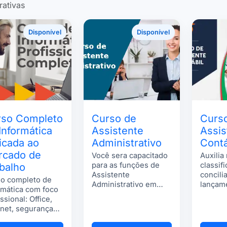
rativas
Disponível
Disponível
rso Completo
Curso de
Curs
Informática
Assistente
Assis
icada ao
Administrativo
Contá
rcado de
Você sera capacitado
Auxilia
para as funções de
classif
balho
Assistente
concili
o completo de
Administrativo em
lançam
rmática com foco
rotinas utilizadas em
finance
ssional: Office,
empresas de
rnet, segurança
qualquer tamanho.
tal e uso de