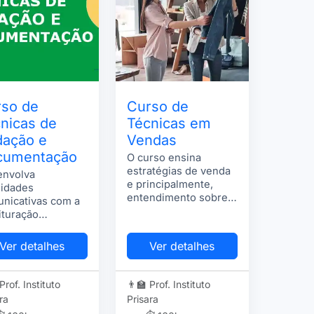
so de
Curso de
nicas de
Técnicas em
dação e
Vendas
cumentação
O curso ensina
estratégias de venda
envolva
e principalmente,
lidades
entendimento sobre o
nicativas com a
comportamento
ituração
humano.
lar/administrativa
Ver detalhes
Ver detalhes
 Prof. Instituto
👨‍🏫 Prof. Instituto
ra
Prisara