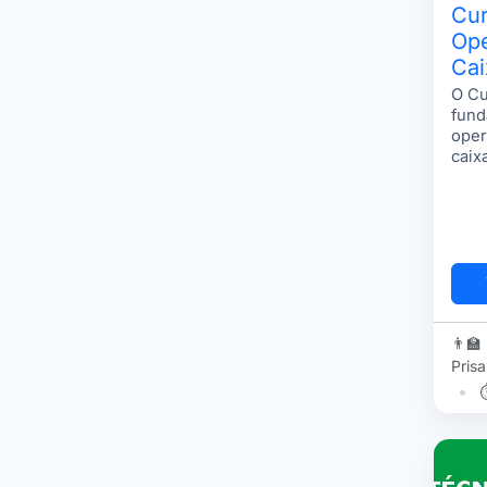
Cur
Ope
Cai
O Cu
fund
ope
caix
para
trab
difer
👨‍🏫
Prisa
•