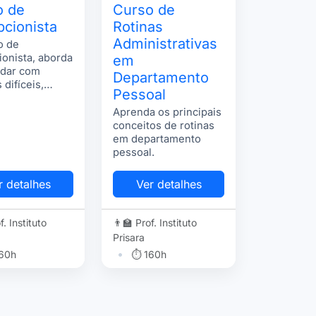
o de
Curso de
cionista
Rotinas
Administrativas
o de
onista, aborda
em
idar com
Departamento
 difíceis,
Pessoal
ionar com
ia, técnicas de
Aprenda os principais
mento e muito
conceitos de rotinas
em departamento
pessoal.
r detalhes
Ver detalhes
f. Instituto
👨‍🏫 Prof. Instituto
Prisara
•
60h
⏱ 160h