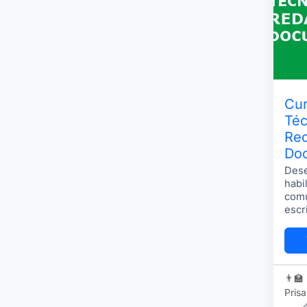
Cur
Téc
Re
Do
Des
habi
comu
escr
esco
.
👨‍🏫
Prisa