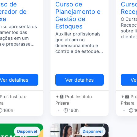
so de
Curso de
Curs
rador de
Planejamento e
Recep
xa
Gestão de
O Curs
Recepci
Estoques
rso apresenta os
sobre l
amentos das
Auxiliar profissionais
clientes
rações em um
que atuam no
recepc
a e preparasse
dimensionamento e
elegânc
 o mercado de
controle de estoques
atendi
alho com este
de produtos acabados
mais.
encial.
em mercados
complexos.
Ver detalhes
Ver detalhes
Ve
 Prof. Instituto
👨‍🏫 Prof. Instituto
👨‍🏫 Pro
ra
Prisara
Prisara
•
•
⏱ 160h
⏱ 160h
⏱ 1
Disponível
Disponível