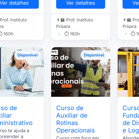
ologias atuais
Ver detalhes
Ver detalhes
Ve
 inteligência
cial.
 Prof. Instituto
👨‍🏫 Prof. Instituto
👨‍🏫 Pro
ra
Prisara
Prisara
•
•
⏱ 160h
⏱ 160h
⏱ 1
Disponível
Disponível
so de
Curso de
Curs
iliar
Auxiliar de
Fund
inistrativo
Rotinas
de Di
Operacionais
e Log
rso te ajuda a
preender a
Curso com foco em
Aborda