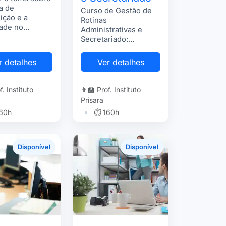
ca de
Curso de Gestão de
uição e a
Rotinas
ade no
Administrativas e
mento ao
Secretariado:
 para a
desenvolva
ção de suas
organização,
r detalhes
Ver detalhes
idades e
comunicação e
.
eficiência para atuar
com segurança no
f. Instituto
👨‍🏫 Prof. Instituto
apoio administrativo.
Prisara
•
60h
⏱ 160h
Disponível
Disponível