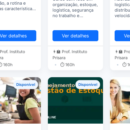
ão, a rotina e
organização, estoque,
logísti
as características
logística, segurança
distrib
rabalho
no trabalho e
velocid
nistrativo.
qualificação
atendi
profissional.
cliente
satisfa
Ver detalhes
Ver detalhes
Ve
necess
desejos
 Prof. Instituto
👨‍🏫 Prof. Instituto
👨‍🏫 Pro
ra
Prisara
Prisara
•
•
⏱ 160h
⏱ 160h
⏱ 1
Disponível
Disponível