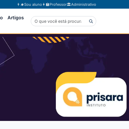
👨‍🎓
Sou aluno
👩‍🏫
Professor
🏛️
Administrativo
to
Artigos