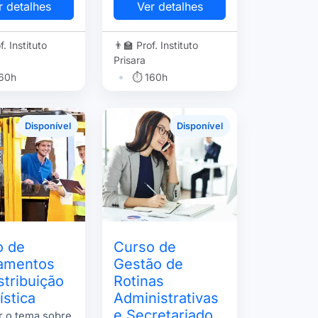
r detalhes
Ver detalhes
f. Instituto
👨‍🏫 Prof. Instituto
Prisara
•
60h
⏱ 160h
Disponível
Disponível
o de
Curso de
amentos
Gestão de
stribuição
Rotinas
ística
Administrativas
e Secretariado
r o tema sobre