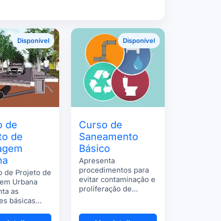
Disponível
Disponível
o de
Curso de
to de
Saneamento
agem
Básico
na
Apresenta
procedimentos para
 de Projeto de
evitar contaminação e
em Urbana
proliferação de
ta as
doenças.
zes básicas
 projetos de
em urbana em