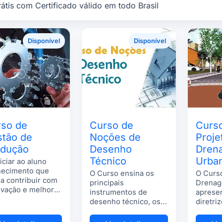
átis com Certificado válido em todo Brasil
Disponível
Disponível
so de
Curso de
Curs
tão de
Noções de
Proje
odução
Desenho
Dren
Técnico
Urba
iciar ao aluno
ecimento que
O Curso ensina os
O Curso
a contribuir com
principais
Drenag
ovação e melhoria
instrumentos de
apresen
rocessos.
desenho técnico, os
diretri
conceitos básicos
para os
para elaborar um
drenag