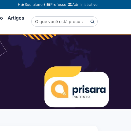
👨‍🎓
Sou aluno
👩‍🏫
Professor
🏛️
Administrativo
to
Artigos