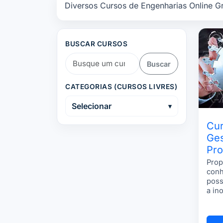
Diversos Cursos de Engenharias Online Gr
BUSCAR CURSOS
Buscar
CATEGORIAS (CURSOS LIVRES)
Selecionar
Cur
Ges
Pr
Prop
conh
poss
a in
de p