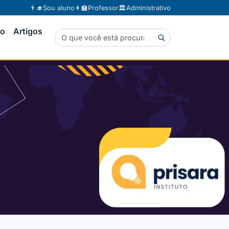
👨‍🎓
Sou aluno
👩‍🏫
Professor
🏛️
Administrativo
to
Artigos