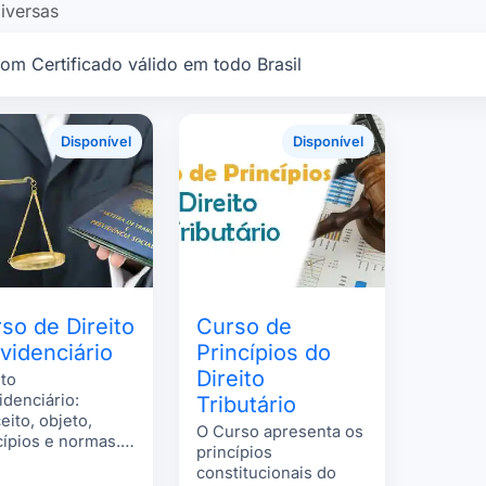
Diversas
com Certificado válido em todo Brasil
Disponível
Disponível
so de Direito
Curso de
videnciário
Princípios do
Direito
ito
idenciário:
Tributário
eito, objeto,
O Curso apresenta os
cípios e normas.
princípios
eio da
constitucionais do
ridade Social.