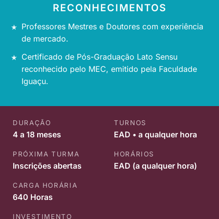
RECONHECIMENTOS
Professores Mestres e Doutores com experiência
de mercado.
Certificado de Pós-Graduação Lato Sensu
reconhecido pelo MEC, emitido pela Faculdade
Iguaçu.
DURAÇÃO
TURNOS
4 a 18 meses
EAD • a qualquer hora
PRÓXIMA TURMA
HORÁRIOS
Inscrições abertas
EAD (a qualquer hora)
CARGA HORÁRIA
640 Horas
INVESTIMENTO