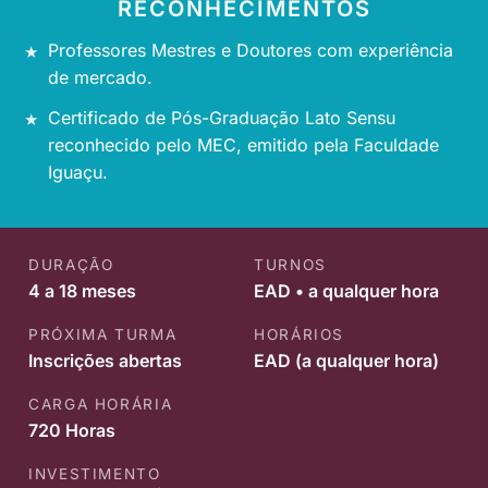
RECONHECIMENTOS
Professores Mestres e Doutores com experiência
de mercado.
Certificado de Pós-Graduação Lato Sensu
reconhecido pelo MEC, emitido pela Faculdade
Iguaçu.
DURAÇÃO
TURNOS
4 a 18 meses
EAD • a qualquer hora
PRÓXIMA TURMA
HORÁRIOS
Inscrições abertas
EAD (a qualquer hora)
CARGA HORÁRIA
720 Horas
INVESTIMENTO