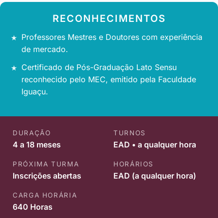
RECONHECIMENTOS
Professores Mestres e Doutores com experiência
de mercado.
Certificado de Pós-Graduação Lato Sensu
reconhecido pelo MEC, emitido pela Faculdade
Iguaçu.
DURAÇÃO
TURNOS
4 a 18 meses
EAD • a qualquer hora
PRÓXIMA TURMA
HORÁRIOS
Inscrições abertas
EAD (a qualquer hora)
CARGA HORÁRIA
640 Horas