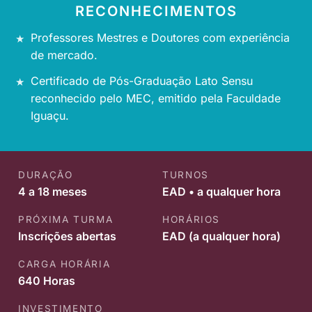
RECONHECIMENTOS
Professores Mestres e Doutores com experiência
de mercado.
Certificado de Pós-Graduação Lato Sensu
reconhecido pelo MEC, emitido pela Faculdade
Iguaçu.
DURAÇÃO
TURNOS
4 a 18 meses
EAD • a qualquer hora
PRÓXIMA TURMA
HORÁRIOS
Inscrições abertas
EAD (a qualquer hora)
CARGA HORÁRIA
640 Horas
INVESTIMENTO