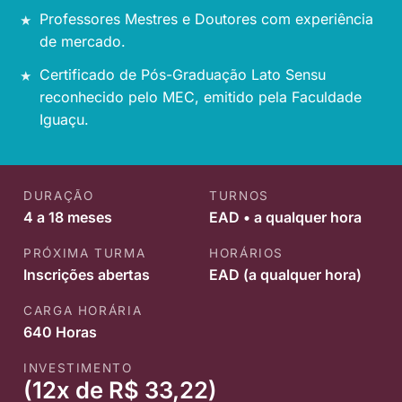
Professores Mestres e Doutores com experiência
de mercado.
Certificado de Pós-Graduação Lato Sensu
reconhecido pelo MEC, emitido pela Faculdade
Iguaçu.
DURAÇÃO
TURNOS
4 a 18 meses
EAD • a qualquer hora
PRÓXIMA TURMA
HORÁRIOS
Inscrições abertas
EAD (a qualquer hora)
CARGA HORÁRIA
640 Horas
INVESTIMENTO
(12x de R$ 33,22)