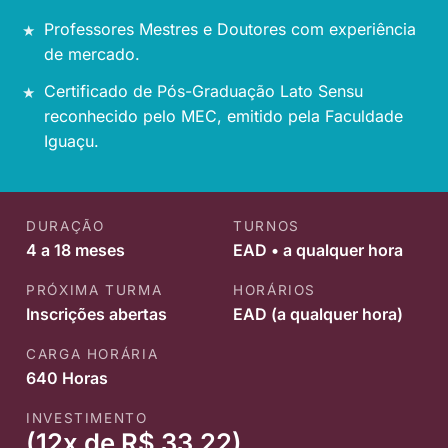
Professores Mestres e Doutores com experiência
de mercado.
Certificado de Pós-Graduação Lato Sensu
reconhecido pelo MEC, emitido pela Faculdade
Iguaçu.
DURAÇÃO
TURNOS
4 a 18 meses
EAD • a qualquer hora
PRÓXIMA TURMA
HORÁRIOS
Inscrições abertas
EAD (a qualquer hora)
CARGA HORÁRIA
640 Horas
INVESTIMENTO
(12x de R$ 33,22)