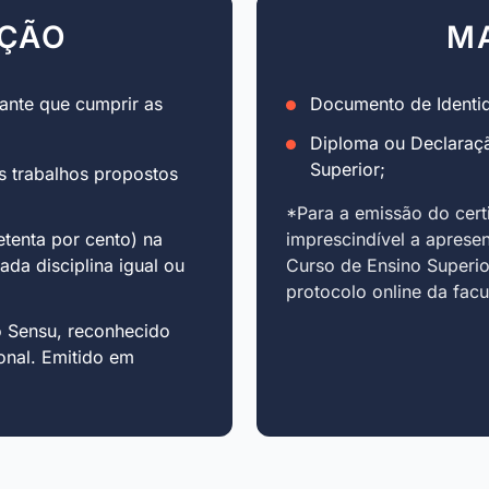
AÇÃO
M
ante que cumprir as
Documento de Identid
Diploma ou Declaraç
Superior;
s trabalhos propostos
*Para a emissão do cert
tenta por cento) na
imprescindível a aprese
cada disciplina igual ou
Curso de Ensino Superio
protocolo online da fac
o Sensu, reconhecido
onal. Emitido em