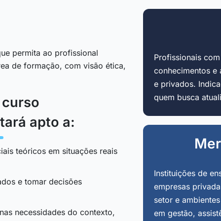
ue permita ao profissional
Profissionais co
área de formação, com visão ética,
conhecimentos e 
e privados. Indi
quem busca atuali
o curso
tará apto a:
Mer
iais teóricos em situações reais
Instituições de en
tados e tomar decisões
empresas privadas
setor e ambientes
 nas necessidades do contexto,
em gestão, assist