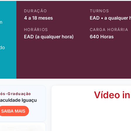
DURAÇÃO
TURNOS
4 a 18 meses
EAD • a qualquer 
m
HORÁRIOS
CARGA HORÁRIA
EAD (a qualquer hora)
640 Horas
ido
Vídeo in
ós-Graduação
aculdade Iguaçu
SAIBA MAIS