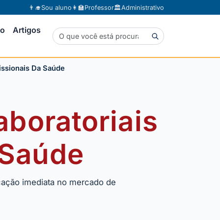
👨‍🎓
Sou aluno
👩‍🏫
Professor
🏛️
Administrativo
to
Artigos
issionais Da Saúde
boratoriais
 Saúde
icação imediata no mercado de