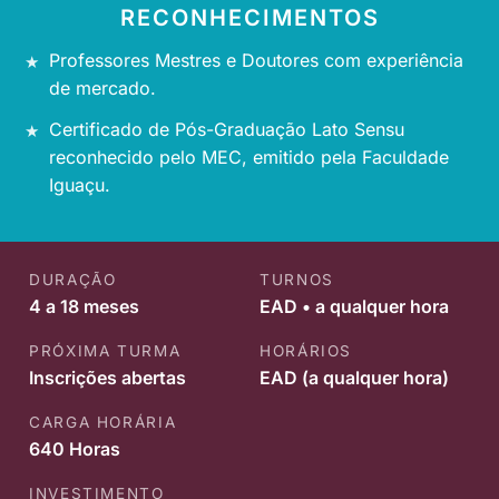
RECONHECIMENTOS
Professores Mestres e Doutores com experiência
de mercado.
Certificado de Pós-Graduação Lato Sensu
reconhecido pelo MEC, emitido pela Faculdade
Iguaçu.
DURAÇÃO
TURNOS
4 a 18 meses
EAD • a qualquer hora
PRÓXIMA TURMA
HORÁRIOS
Inscrições abertas
EAD (a qualquer hora)
CARGA HORÁRIA
640 Horas
INVESTIMENTO