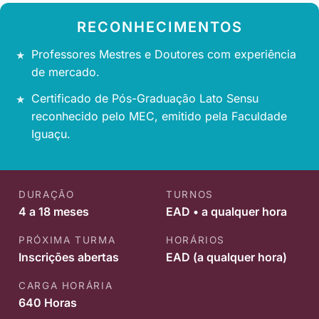
RECONHECIMENTOS
Professores Mestres e Doutores com experiência
de mercado.
Certificado de Pós-Graduação Lato Sensu
reconhecido pelo MEC, emitido pela Faculdade
Iguaçu.
DURAÇÃO
TURNOS
4 a 18 meses
EAD • a qualquer hora
PRÓXIMA TURMA
HORÁRIOS
Inscrições abertas
EAD (a qualquer hora)
CARGA HORÁRIA
640 Horas