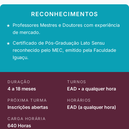
RECONHECIMENTOS
Professores Mestres e Doutores com experiência
de mercado.
Certificado de Pós-Graduação Lato Sensu
reconhecido pelo MEC, emitido pela Faculdade
Iguaçu.
DURAÇÃO
TURNOS
4 a 18 meses
EAD • a qualquer hora
PRÓXIMA TURMA
HORÁRIOS
Inscrições abertas
EAD (a qualquer hora)
CARGA HORÁRIA
640 Horas