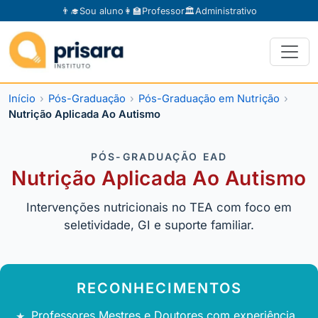
👨‍🎓
Sou aluno
👩‍🏫
Professor
🏛️
Administrativo
Início
Pós-Graduação
Pós-Graduação em Nutrição
Nutrição Aplicada Ao Autismo
PÓS-GRADUAÇÃO EAD
Nutrição Aplicada Ao Autismo
Intervenções nutricionais no TEA com foco em
seletividade, GI e suporte familiar.
RECONHECIMENTOS
Professores Mestres e Doutores com experiência