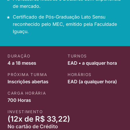
de mercado.
Certificado de Pós-Graduação Lato Sensu
reconhecido pelo MEC, emitido pela Faculdade
Iguaçu.
DURAÇÃO
TURNOS
4 a 18 meses
EAD • a qualquer hora
PRÓXIMA TURMA
HORÁRIOS
Inscrições abertas
EAD (a qualquer hora)
CARGA HORÁRIA
700 Horas
INVESTIMENTO
(12x de R$ 33,22)
No cartão de Crédito