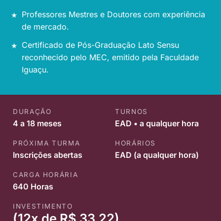
Professores Mestres e Doutores com experiência
de mercado.
Certificado de Pós-Graduação Lato Sensu
reconhecido pelo MEC, emitido pela Faculdade
Iguaçu.
DURAÇÃO
TURNOS
4 a 18 meses
EAD • a qualquer hora
PRÓXIMA TURMA
HORÁRIOS
Inscrições abertas
EAD (a qualquer hora)
CARGA HORÁRIA
640 Horas
INVESTIMENTO
(12x de R$ 33,22)