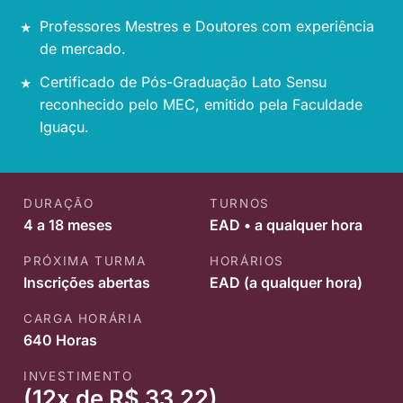
Professores Mestres e Doutores com experiência
de mercado.
Certificado de Pós-Graduação Lato Sensu
reconhecido pelo MEC, emitido pela Faculdade
Iguaçu.
DURAÇÃO
TURNOS
4 a 18 meses
EAD • a qualquer hora
PRÓXIMA TURMA
HORÁRIOS
Inscrições abertas
EAD (a qualquer hora)
CARGA HORÁRIA
640 Horas
INVESTIMENTO
(12x de R$ 33,22)