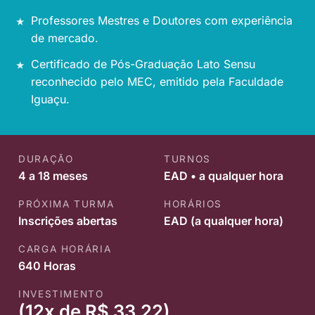
Professores Mestres e Doutores com experiência
de mercado.
Certificado de Pós-Graduação Lato Sensu
reconhecido pelo MEC, emitido pela Faculdade
Iguaçu.
DURAÇÃO
TURNOS
4 a 18 meses
EAD • a qualquer hora
PRÓXIMA TURMA
HORÁRIOS
Inscrições abertas
EAD (a qualquer hora)
CARGA HORÁRIA
640 Horas
INVESTIMENTO
(12x de R$ 33,22)