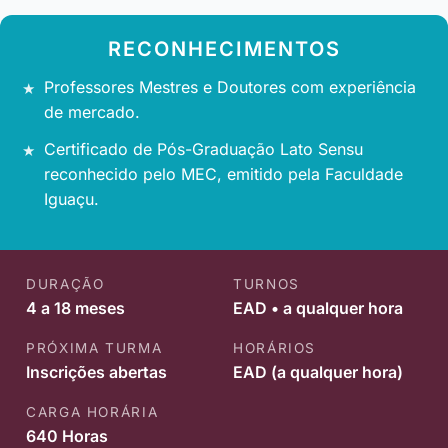
RECONHECIMENTOS
Professores Mestres e Doutores com experiência
de mercado.
Certificado de Pós-Graduação Lato Sensu
reconhecido pelo MEC, emitido pela Faculdade
Iguaçu.
DURAÇÃO
TURNOS
4 a 18 meses
EAD • a qualquer hora
PRÓXIMA TURMA
HORÁRIOS
Inscrições abertas
EAD (a qualquer hora)
CARGA HORÁRIA
640 Horas