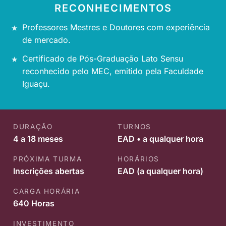
RECONHECIMENTOS
Professores Mestres e Doutores com experiência
de mercado.
Certificado de Pós-Graduação Lato Sensu
reconhecido pelo MEC, emitido pela Faculdade
Iguaçu.
DURAÇÃO
TURNOS
4 a 18 meses
EAD • a qualquer hora
PRÓXIMA TURMA
HORÁRIOS
Inscrições abertas
EAD (a qualquer hora)
CARGA HORÁRIA
640 Horas
INVESTIMENTO