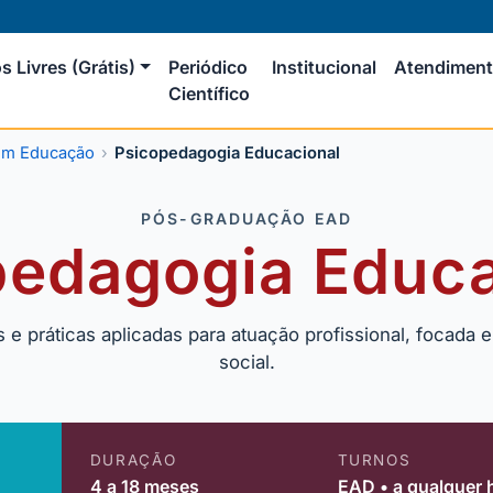
s Livres (Grátis)
Periódico
Institucional
Atendimen
Científico
em Educação
Psicopedagogia Educacional
PÓS-GRADUAÇÃO EAD
pedagogia Educa
 práticas aplicadas para atuação profissional, focada e
social.
DURAÇÃO
TURNOS
4 a 18 meses
EAD • a qualquer 