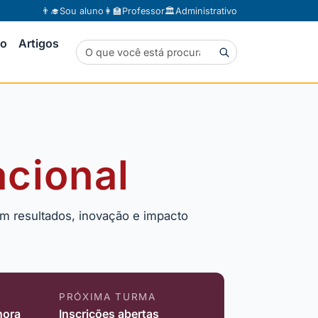
👨‍🎓
Sou aluno
👩‍🏫
Professor
🏛️
Administrativo
to
Artigos
cional
m resultados, inovação e impacto
PRÓXIMA TURMA
hora
Inscrições abertas