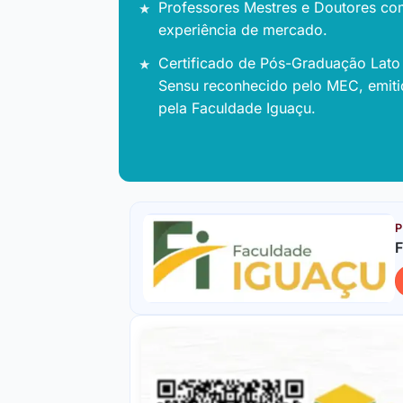
Professores Mestres e Doutores co
experiência de mercado.
Certificado de Pós-Graduação Lato
Sensu reconhecido pelo MEC, emit
pela Faculdade Iguaçu.
P
F