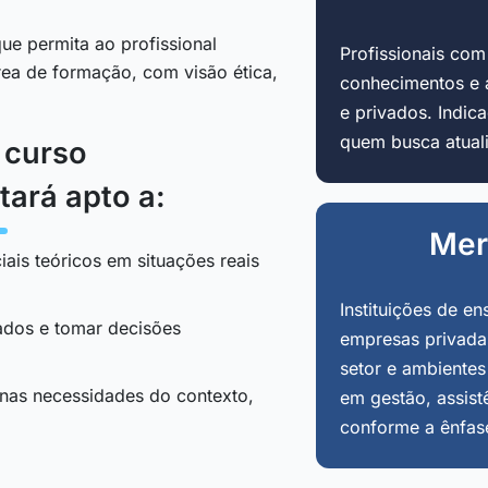
ue permita ao profissional
Profissionais co
área de formação, com visão ética,
conhecimentos e 
e privados. Indi
quem busca atuali
o curso
tará apto a:
Mer
iais teóricos em situações reais
Instituições de en
tados e tomar decisões
empresas privadas
setor e ambientes
 nas necessidades do contexto,
em gestão, assist
conforme a ênfas