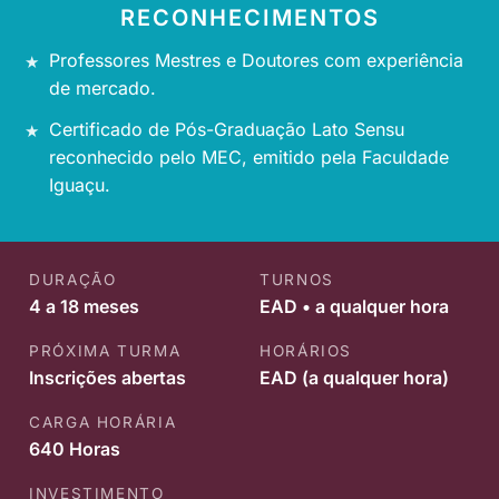
RECONHECIMENTOS
Professores Mestres e Doutores com experiência
de mercado.
Certificado de Pós-Graduação Lato Sensu
reconhecido pelo MEC, emitido pela Faculdade
Iguaçu.
DURAÇÃO
TURNOS
4 a 18 meses
EAD • a qualquer hora
PRÓXIMA TURMA
HORÁRIOS
Inscrições abertas
EAD (a qualquer hora)
CARGA HORÁRIA
640 Horas
INVESTIMENTO