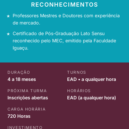
RECONHECIMENTOS
Professores Mestres e Doutores com experiência
de mercado.
Certificado de Pós-Graduação Lato Sensu
reconhecido pelo MEC, emitido pela Faculdade
Iguaçu.
DURAÇÃO
TURNOS
4 a 18 meses
EAD • a qualquer hora
PRÓXIMA TURMA
HORÁRIOS
Inscrições abertas
EAD (a qualquer hora)
CARGA HORÁRIA
720 Horas
INVESTIMENTO