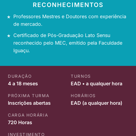
RECONHECIMENTOS
Professores Mestres e Doutores com experiência
de mercado.
Certificado de Pós-Graduação Lato Sensu
reconhecido pelo MEC, emitido pela Faculdade
Iguaçu.
DURAÇÃO
TURNOS
4 a 18 meses
EAD • a qualquer hora
PRÓXIMA TURMA
HORÁRIOS
Inscrições abertas
EAD (a qualquer hora)
CARGA HORÁRIA
720 Horas
INVESTIMENTO