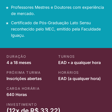
Professores Mestres e Doutores com experiência
de mercado.
Certificado de Pós-Graduação Lato Sensu
reconhecido pelo MEC, emitido pela Faculdade
Iguaçu.
DURAÇÃO
TURNOS
4 a 18 meses
EAD • a qualquer hora
PRÓXIMA TURMA
HORÁRIOS
Inscrições abertas
EAD (a qualquer hora)
CARGA HORÁRIA
640 Horas
INVESTIMENTO
(12x de R$ 33,22)