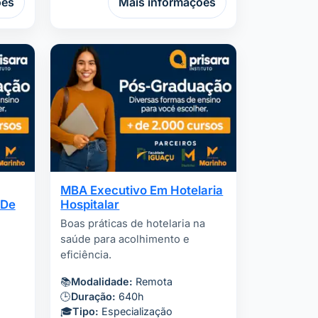
ões
Mais informações
MBA Executivo Em Hotelaria
 De
Hospitalar
Boas práticas de hotelaria na
saúde para acolhimento e
eficiência.
📚
Modalidade:
Remota
🕒
Duração:
640h
🎓
Tipo:
Especialização