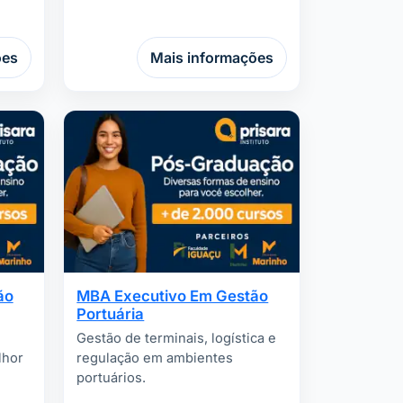
ões
Mais informações
ão
MBA Executivo Em Gestão
Portuária
Gestão de terminais, logística e
lhor
regulação em ambientes
portuários.