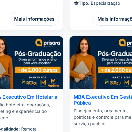
🎓
Tipo:
Especialização
Mais informações
Mais informaç
 Executivo Em Hotelaria
MBA Executivo Em Gest
Pública
ão hoteleira, operações,
Planejamento, orçamento,
eting e experiência do
políticas e controle para me
ede.
serviço público.
dalidade:
Remota