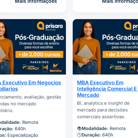
Mais informações
Mais informaç
 Executivo Em Negocios
MBA Executivo Em
iliarios
Inteligência Comercial E
Mercado
nciamento, avaliação, gestão
BI, analytics e insight de
ndas no mercado
mercado para decisões
liário.
comerciais assertivas.
dalidade:
Remota
📚
Modalidade:
Remota
ração:
640h
🕒
Duração:
640h
po:
Especialização