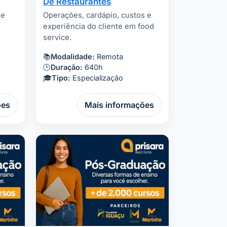
De Restaurantes
 e
Operações, cardápio, custos e
experiência do cliente em food
service.
📚
Modalidade:
Remota
🕒
Duração:
640h
🎓
Tipo:
Especialização
ões
Mais informações