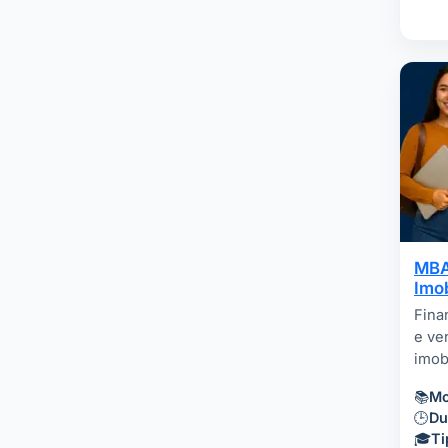
MBA
Imob
Fina
e ve
imobi
📚
Mo
🕒
Du
🎓
Ti