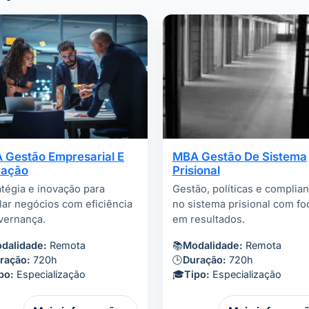
 Gestão Empresarial E
MBA Gestão De Sistema
vação
Prisional
atégia e inovação para
Gestão, políticas e complia
lar negócios com eficiência
no sistema prisional com fo
vernança.
em resultados.
dalidade:
Remota
📚
Modalidade:
Remota
ração:
720h
🕒
Duração:
720h
po:
Especialização
🎓
Tipo:
Especialização