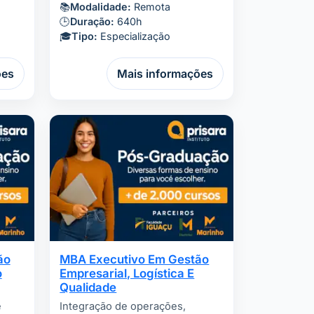
📚
Modalidade:
Remota
🕒
Duração:
640h
🎓
Tipo:
Especialização
ões
Mais informações
ão
MBA Executivo Em Gestão
o
Empresarial, Logística E
Qualidade
e
Integração de operações,