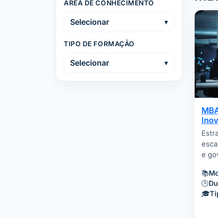
ÁREA DE CONHECIMENTO
Selecionar
TIPO DE FORMAÇÃO
Selecionar
MBA
Ino
Estr
esca
e go
📚
Mo
🕒
Du
🎓
Ti