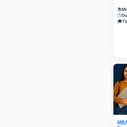
📚
Mo
🕒
Du
🎓
Ti
MBA