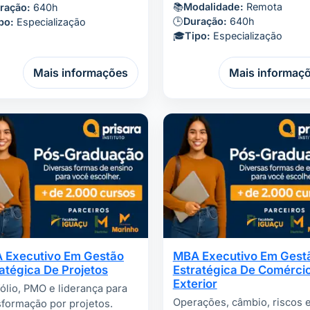
📚
Modalidade:
Remota
ração:
640h
🕒
Duração:
640h
po:
Especialização
🎓
Tipo:
Especialização
Mais informações
Mais informaç
 Executivo Em Gestão
MBA Executivo Em Gest
atégica De Projetos
Estratégica De Comérci
Exterior
fólio, PMO e liderança para
Operações, câmbio, riscos 
sformação por projetos.