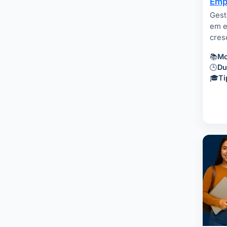
Emp
Gest
em e
cres
📚
Mo
🕒
Du
🎓
Ti