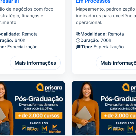
resarial
Em Processos
ão de negócios com foco
Mapeamento, padronização
stratégia, finanças e
indicadores para excelência
cimento.
operacional.
dalidade:
Remota
📚
Modalidade:
Remota
ração:
640h
🕒
Duração:
700h
po:
Especialização
🎓
Tipo:
Especialização
Mais informações
Mais informaç