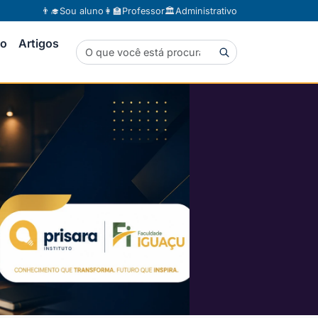
👨‍🎓
Sou aluno
👩‍🏫
Professor
🏛️
Administrativo
to
Artigos