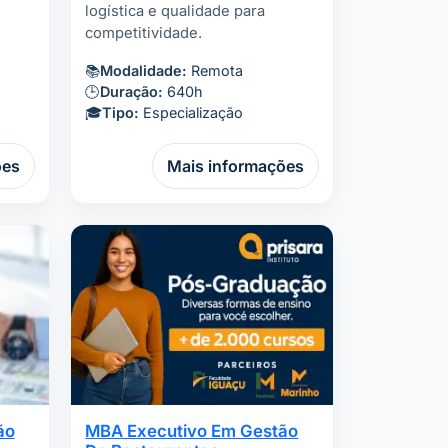
logística e qualidade para
competitividade.
📚
Modalidade:
Remota
🕒
Duração:
640h
🎓
Tipo:
Especialização
ões
Mais informações
ão
MBA Executivo Em Gestão