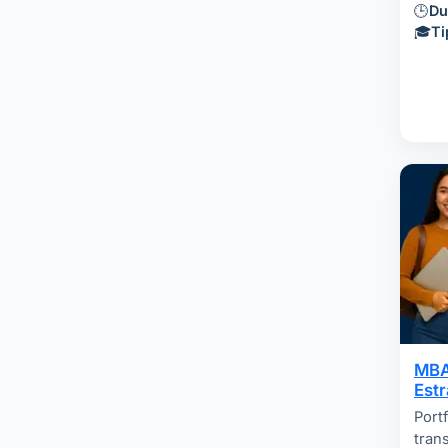
🕒
Du
🎓
Ti
MBA
Estr
Port
tran