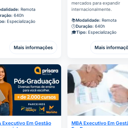
mercados para expandir
dalidade:
Remota
internacionalmente.
ração:
640h
📚
Modalidade:
Remota
po:
Especialização
🕒
Duração:
640h
🎓
Tipo:
Especialização
Mais informações
Mais informaç
 Executivo Em Gestão
MBA Executivo Em Gest