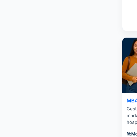
MBA
Gest
mark
hósp
📚
Mo