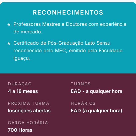
RECONHECIMENTOS
Professores Mestres e Doutores com experiência
de mercado.
Certificado de Pós-Graduação Lato Sensu
reconhecido pelo MEC, emitido pela Faculdade
Iguaçu.
DURAÇÃO
TURNOS
4 a 18 meses
EAD • a qualquer hora
PRÓXIMA TURMA
HORÁRIOS
Inscrições abertas
EAD (a qualquer hora)
CARGA HORÁRIA
700 Horas