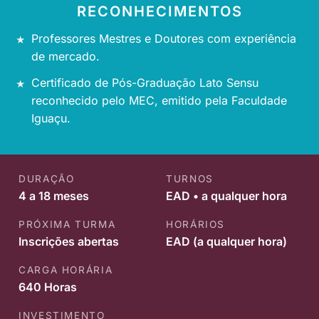
RECONHECIMENTOS
Professores Mestres e Doutores com experiência
de mercado.
Certificado de Pós-Graduação Lato Sensu
reconhecido pelo MEC, emitido pela Faculdade
Iguaçu.
DURAÇÃO
TURNOS
4 a 18 meses
EAD • a qualquer hora
PRÓXIMA TURMA
HORÁRIOS
Inscrições abertas
EAD (a qualquer hora)
CARGA HORÁRIA
640 Horas
INVESTIMENTO