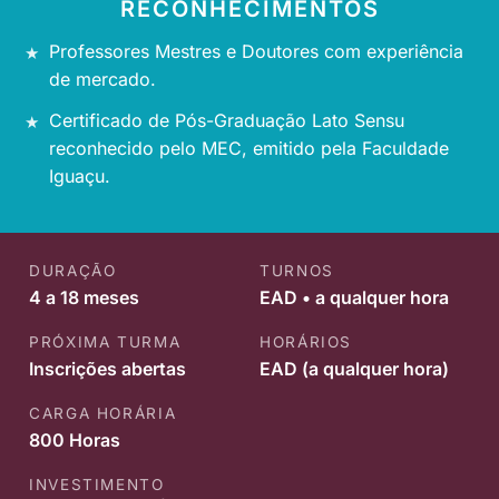
RECONHECIMENTOS
Professores Mestres e Doutores com experiência
de mercado.
Certificado de Pós-Graduação Lato Sensu
reconhecido pelo MEC, emitido pela Faculdade
Iguaçu.
DURAÇÃO
TURNOS
4 a 18 meses
EAD • a qualquer hora
PRÓXIMA TURMA
HORÁRIOS
Inscrições abertas
EAD (a qualquer hora)
CARGA HORÁRIA
800 Horas
INVESTIMENTO