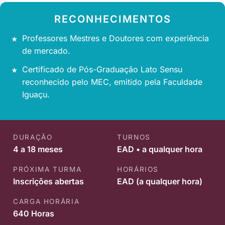
RECONHECIMENTOS
Professores Mestres e Doutores com experiência
de mercado.
Certificado de Pós-Graduação Lato Sensu
reconhecido pelo MEC, emitido pela Faculdade
Iguaçu.
DURAÇÃO
TURNOS
4 a 18 meses
EAD • a qualquer hora
PRÓXIMA TURMA
HORÁRIOS
Inscrições abertas
EAD (a qualquer hora)
CARGA HORÁRIA
640 Horas