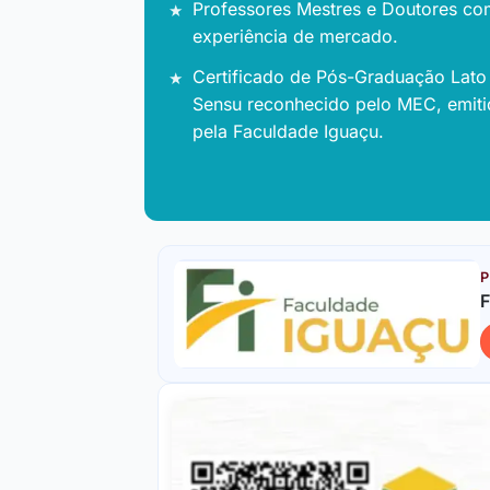
Professores Mestres e Doutores co
experiência de mercado.
Certificado de Pós-Graduação Lato
Sensu reconhecido pelo MEC, emit
pela Faculdade Iguaçu.
P
F