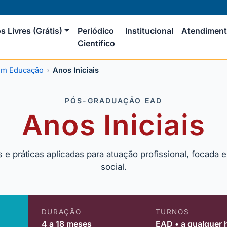
s Livres (Grátis)
Periódico
Institucional
Atendimen
Científico
em Educação
Anos Iniciais
PÓS-GRADUAÇÃO EAD
Anos Iniciais
 práticas aplicadas para atuação profissional, focada e
social.
DURAÇÃO
TURNOS
4 a 18 meses
EAD • a qualquer 