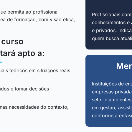
ue permita ao profissional
Profissionais co
área de formação, com visão ética,
conhecimentos e 
e privados. Indi
quem busca atuali
o curso
tará apto a:
Mer
iais teóricos em situações reais
Instituições de en
tados e tomar decisões
empresas privadas
setor e ambientes
 nas necessidades do contexto,
em gestão, assist
conforme a ênfas