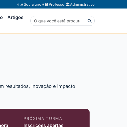
👨‍🎓
Sou aluno
👩‍🏫
Professor
🏛️
Administrativo
to
Artigos
m resultados, inovação e impacto
PRÓXIMA TURMA
hora
Inscrições abertas