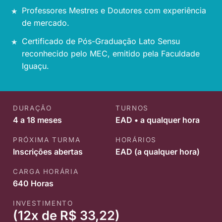
Professores Mestres e Doutores com experiência
de mercado.
Certificado de Pós-Graduação Lato Sensu
reconhecido pelo MEC, emitido pela Faculdade
Iguaçu.
DURAÇÃO
TURNOS
4 a 18 meses
EAD • a qualquer hora
PRÓXIMA TURMA
HORÁRIOS
Inscrições abertas
EAD (a qualquer hora)
CARGA HORÁRIA
640 Horas
INVESTIMENTO
(12x de R$ 33,22)