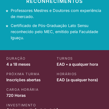
RECONHECIMENTOS
Professores Mestres e Doutores com experiência
de mercado.
Certificado de Pós-Graduação Lato Sensu
reconhecido pelo MEC, emitido pela Faculdade
Iguaçu.
DURAÇÃO
TURNOS
4 a 18 meses
EAD • a qualquer hora
PRÓXIMA TURMA
HORÁRIOS
Inscrições abertas
EAD (a qualquer hora)
CARGA HORÁRIA
720 Horas
INVESTIMENTO