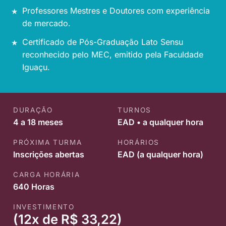
Professores Mestres e Doutores com experiência
de mercado.
Certificado de Pós-Graduação Lato Sensu
reconhecido pelo MEC, emitido pela Faculdade
Iguaçu.
DURAÇÃO
TURNOS
4 a 18 meses
EAD • a qualquer hora
PRÓXIMA TURMA
HORÁRIOS
Inscrições abertas
EAD (a qualquer hora)
CARGA HORÁRIA
640 Horas
INVESTIMENTO
(12x de R$ 33,22)