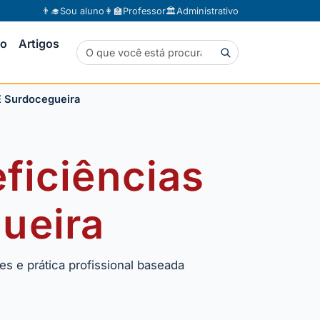
👨‍🎓
Sou aluno
👩‍🏫
Professor
🏛️
Administrativo
to
Artigos
 E Surdocegueira
ficiências
ueira
s e prática profissional baseada