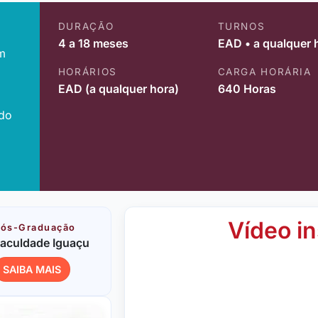
DURAÇÃO
TURNOS
4 a 18 meses
EAD • a qualquer 
m
HORÁRIOS
CARGA HORÁRIA
EAD (a qualquer hora)
640 Horas
ido
Vídeo in
ós-Graduação
aculdade Iguaçu
SAIBA MAIS