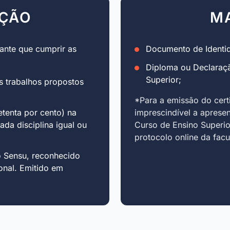
AÇÃO
M
ante que cumprir as
Documento de Identid
Diploma ou Declaraç
Superior;
s trabalhos propostos
*Para a emissão do cert
tenta por cento) na
imprescindível a aprese
cada disciplina igual ou
Curso de Ensino Superio
protocolo online da fac
o Sensu, reconhecido
onal. Emitido em