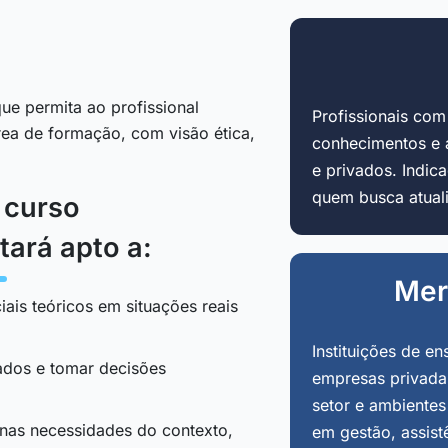
ue permita ao profissional
Profissionais co
área de formação, com visão ética,
conhecimentos e 
e privados. Indi
quem busca atuali
o curso
tará apto a:
Mer
iais teóricos em situações reais
Instituições de en
tados e tomar decisões
empresas privadas
setor e ambientes
 nas necessidades do contexto,
em gestão, assist