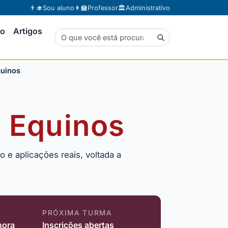
👨‍🎓
Sou aluno
👩‍🏫
Professor
🏛️
Administrativo
to
Artigos
quinos
e Equinos
 e aplicações reais, voltada a
PRÓXIMA TURMA
hora
Inscrições abertas