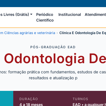
s Livres (Grátis)
Periódico
Institucional
Atendimen
Científico
 Ciências agrárias e veterinária
Clínica E Odontologia De E
PÓS-GRADUAÇÃO EAD
E Odontologia D
nos: formação prática com fundamentos, estudos de caso
resultados e atualização p
DURAÇÃO
TURNOS
4 a 18 meses
EAD • a qualquer 