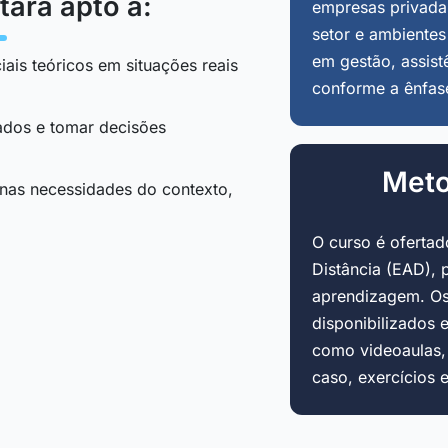
tará apto a:
empresas privadas
setor e ambientes
em gestão, assist
iais teóricos em situações reais
conforme a ênfas
tados e tomar decisões
Meto
 nas necessidades do contexto,
O curso é oferta
Distância (EAD), 
aprendizagem. Os
disponibilizados 
como videoaulas, a
caso, exercícios 