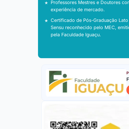
Professores Mestres e Doutores co
experiência de mercado.
Certificado de Pós-Graduação Lato
Sensu reconhecido pelo MEC, emit
pela Faculdade Iguaçu.
P
F