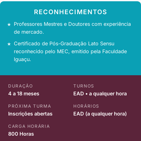
RECONHECIMENTOS
Professores Mestres e Doutores com experiência
de mercado.
Certificado de Pós-Graduação Lato Sensu
reconhecido pelo MEC, emitido pela Faculdade
Iguaçu.
DURAÇÃO
TURNOS
4 a 18 meses
EAD • a qualquer hora
PRÓXIMA TURMA
HORÁRIOS
Inscrições abertas
EAD (a qualquer hora)
CARGA HORÁRIA
800 Horas