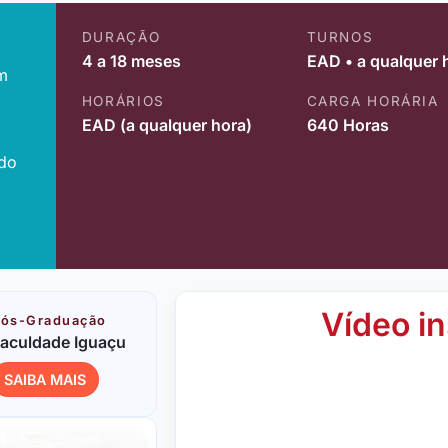
DURAÇÃO
TURNOS
4 a 18 meses
EAD • a qualquer 
m
HORÁRIOS
CARGA HORÁRIA
EAD (a qualquer hora)
640 Horas
ido
Vídeo in
ós-Graduação
aculdade Iguaçu
SAIBA MAIS