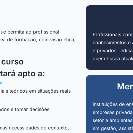
ue permita ao profissional
Profissionais co
área de formação, com visão ética,
conhecimentos e 
e privados. Indi
quem busca atuali
o curso
tará apto a:
Mer
iais teóricos em situações reais
Instituições de en
tados e tomar decisões
empresas privadas
setor e ambientes
 nas necessidades do contexto,
em gestão, assist