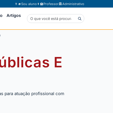
👨‍🎓
Sou aluno
👩‍🏫
Professor
🏛️
Administrativo
to
Artigos
s
úblicas E
s para atuação profissional com