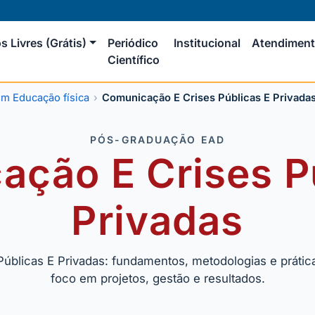
s Livres (Grátis)
Periódico
Institucional
Atendimen
Científico
m Educação física
Comunicação E Crises Públicas E Privada
PÓS-GRADUAÇÃO EAD
ção E Crises P
Privadas
blicas E Privadas: fundamentos, metodologias e prática
foco em projetos, gestão e resultados.