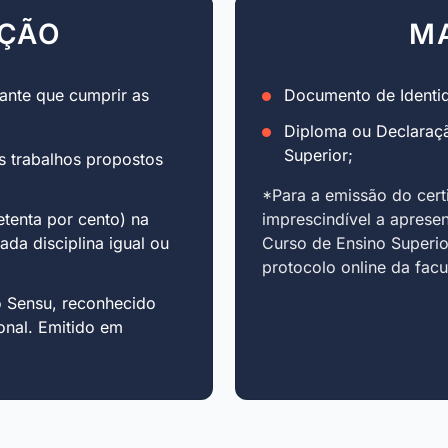
AÇÃO
M
ante que cumprir as
Documento de Identid
Diploma ou Declaraç
Superior;
s trabalhos propostos
*Para a emissão do cert
tenta por cento) na
imprescindível a aprese
cada disciplina igual ou
Curso de Ensino Superio
protocolo online da fac
o Sensu, reconhecido
onal. Emitido em