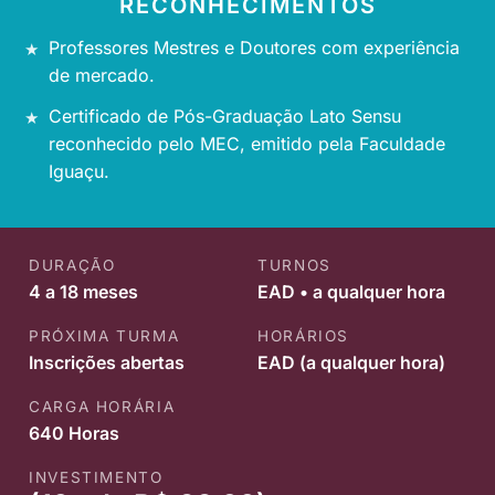
RECONHECIMENTOS
Professores Mestres e Doutores com experiência
de mercado.
Certificado de Pós-Graduação Lato Sensu
reconhecido pelo MEC, emitido pela Faculdade
Iguaçu.
DURAÇÃO
TURNOS
4 a 18 meses
EAD • a qualquer hora
PRÓXIMA TURMA
HORÁRIOS
Inscrições abertas
EAD (a qualquer hora)
CARGA HORÁRIA
640 Horas
INVESTIMENTO