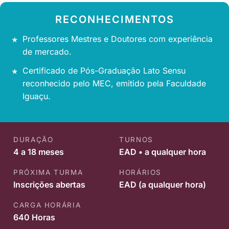
RECONHECIMENTOS
Professores Mestres e Doutores com experiência
de mercado.
Certificado de Pós-Graduação Lato Sensu
reconhecido pelo MEC, emitido pela Faculdade
Iguaçu.
DURAÇÃO
TURNOS
4 a 18 meses
EAD • a qualquer hora
PRÓXIMA TURMA
HORÁRIOS
Inscrições abertas
EAD (a qualquer hora)
CARGA HORÁRIA
640 Horas