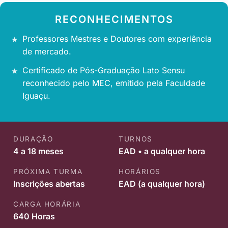
RECONHECIMENTOS
Professores Mestres e Doutores com experiência
de mercado.
Certificado de Pós-Graduação Lato Sensu
reconhecido pelo MEC, emitido pela Faculdade
Iguaçu.
DURAÇÃO
TURNOS
4 a 18 meses
EAD • a qualquer hora
PRÓXIMA TURMA
HORÁRIOS
Inscrições abertas
EAD (a qualquer hora)
CARGA HORÁRIA
640 Horas