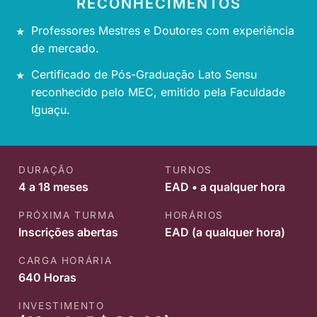
RECONHECIMENTOS
Professores Mestres e Doutores com experiência
de mercado.
Certificado de Pós-Graduação Lato Sensu
reconhecido pelo MEC, emitido pela Faculdade
Iguaçu.
DURAÇÃO
TURNOS
4 a 18 meses
EAD • a qualquer hora
PRÓXIMA TURMA
HORÁRIOS
Inscrições abertas
EAD (a qualquer hora)
CARGA HORÁRIA
640 Horas
INVESTIMENTO