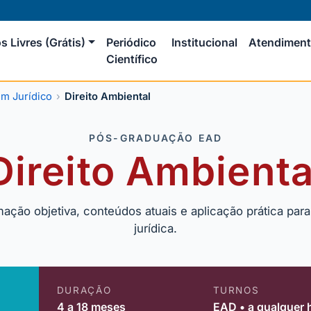
s Livres (Grátis)
Periódico
Institucional
Atendimen
Científico
m Jurídico
Direito Ambiental
PÓS-GRADUAÇÃO EAD
Direito Ambienta
mação objetiva, conteúdos atuais e aplicação prática par
jurídica.
DURAÇÃO
TURNOS
4 a 18 meses
EAD • a qualquer 