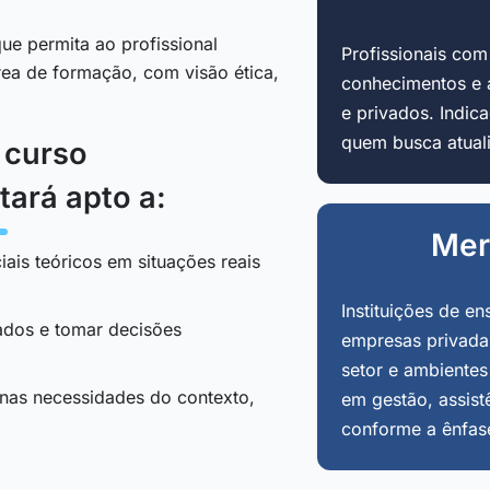
ue permita ao profissional
Profissionais co
área de formação, com visão ética,
conhecimentos e 
e privados. Indi
quem busca atuali
o curso
tará apto a:
Mer
iais teóricos em situações reais
Instituições de en
tados e tomar decisões
empresas privadas
setor e ambientes
 nas necessidades do contexto,
em gestão, assist
conforme a ênfas