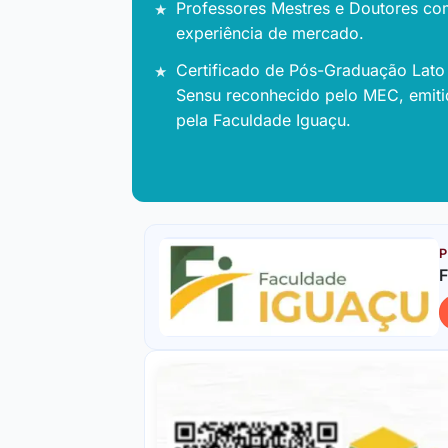
Professores Mestres e Doutores co
experiência de mercado.
Certificado de Pós-Graduação Lato
Sensu reconhecido pelo MEC, emit
pela Faculdade Iguaçu.
P
F