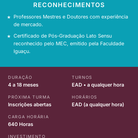
RECONHECIMENTOS
Professores Mestres e Doutores com experiência
de mercado.
Certificado de Pós-Graduação Lato Sensu
reconhecido pelo MEC, emitido pela Faculdade
Iguaçu.
DURAÇÃO
TURNOS
4 a 18 meses
EAD • a qualquer hora
PRÓXIMA TURMA
HORÁRIOS
Inscrições abertas
EAD (a qualquer hora)
CARGA HORÁRIA
640 Horas
INVESTIMENTO