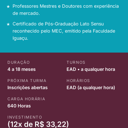
Professores Mestres e Doutores com experiência
de mercado.
Certificado de Pós-Graduação Lato Sensu
reconhecido pelo MEC, emitido pela Faculdade
Iguaçu.
DURAÇÃO
TURNOS
4 a 18 meses
EAD • a qualquer hora
PRÓXIMA TURMA
HORÁRIOS
Inscrições abertas
EAD (a qualquer hora)
CARGA HORÁRIA
640 Horas
INVESTIMENTO
(12x de R$ 33,22)