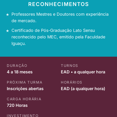
RECONHECIMENTOS
Professores Mestres e Doutores com experiência
de mercado.
Certificado de Pós-Graduação Lato Sensu
reconhecido pelo MEC, emitido pela Faculdade
Iguaçu.
DURAÇÃO
TURNOS
4 a 18 meses
EAD • a qualquer hora
PRÓXIMA TURMA
HORÁRIOS
Inscrições abertas
EAD (a qualquer hora)
CARGA HORÁRIA
720 Horas
INVESTIMENTO