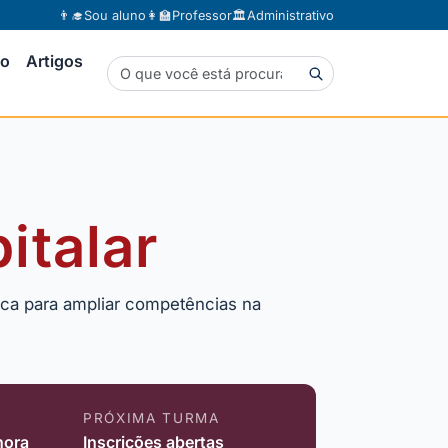
👨‍🎓
Sou aluno
👩‍🏫
Professor
🏛️
Administrativo
to
Artigos
italar
tica para ampliar competências na
PRÓXIMA TURMA
hora
Inscrições abertas