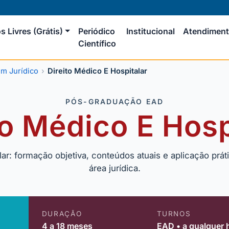
s Livres (Grátis)
Periódico
Institucional
Atendimen
Científico
m Jurídico
Direito Médico E Hospitalar
PÓS-GRADUAÇÃO EAD
to Médico E Hosp
ar: formação objetiva, conteúdos atuais e aplicação prá
área jurídica.
DURAÇÃO
TURNOS
4 a 18 meses
EAD • a qualquer 