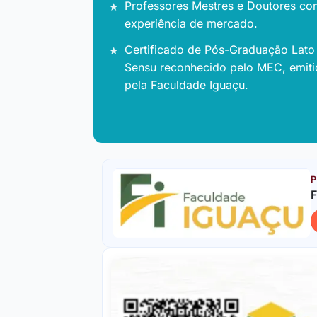
Professores Mestres e Doutores co
experiência de mercado.
Certificado de Pós-Graduação Lato
Sensu reconhecido pelo MEC, emit
pela Faculdade Iguaçu.
P
F