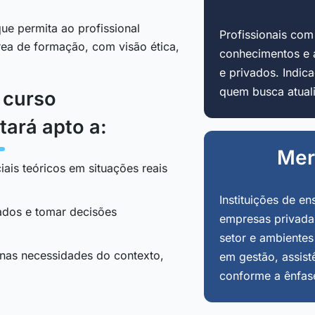
ue permita ao profissional
Profissionais co
área de formação, com visão ética,
conhecimentos e 
e privados. Indi
quem busca atuali
o curso
tará apto a:
Mer
iais teóricos em situações reais
Instituições de en
tados e tomar decisões
empresas privadas
setor e ambientes
 nas necessidades do contexto,
em gestão, assist
conforme a ênfas