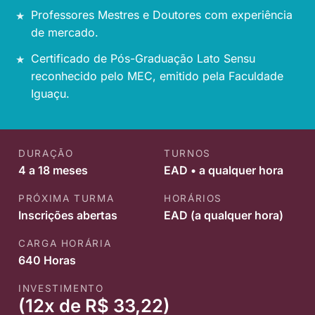
Professores Mestres e Doutores com experiência
de mercado.
Certificado de Pós-Graduação Lato Sensu
reconhecido pelo MEC, emitido pela Faculdade
Iguaçu.
DURAÇÃO
TURNOS
4 a 18 meses
EAD • a qualquer hora
PRÓXIMA TURMA
HORÁRIOS
Inscrições abertas
EAD (a qualquer hora)
CARGA HORÁRIA
640 Horas
INVESTIMENTO
(12x de R$ 33,22)