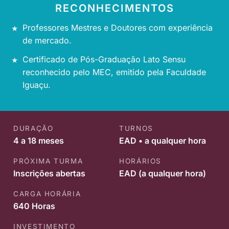
RECONHECIMENTOS
Professores Mestres e Doutores com experiência
de mercado.
Certificado de Pós-Graduação Lato Sensu
reconhecido pelo MEC, emitido pela Faculdade
Iguaçu.
DURAÇÃO
TURNOS
4 a 18 meses
EAD • a qualquer hora
PRÓXIMA TURMA
HORÁRIOS
Inscrições abertas
EAD (a qualquer hora)
CARGA HORÁRIA
640 Horas
INVESTIMENTO