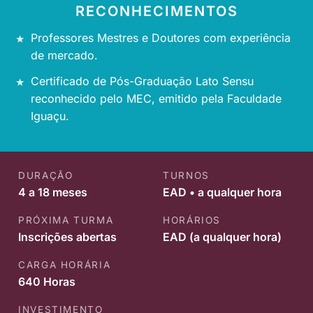
RECONHECIMENTOS
Professores Mestres e Doutores com experiência
de mercado.
Certificado de Pós-Graduação Lato Sensu
reconhecido pelo MEC, emitido pela Faculdade
Iguaçu.
DURAÇÃO
TURNOS
4 a 18 meses
EAD • a qualquer hora
PRÓXIMA TURMA
HORÁRIOS
Inscrições abertas
EAD (a qualquer hora)
CARGA HORÁRIA
640 Horas
INVESTIMENTO